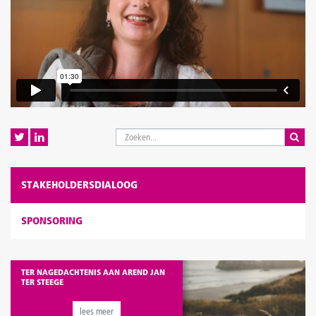
STAKEHOLDERSDIALOOG
SPONSORING
TER NAGEDACHTENIS AAN AREND JAN
TER STEEGE
lees meer