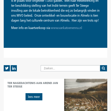
is er plaats voor ongeveer 1.000 gasten. Met haar medewerking en
ter beschikking stelling van het Indië terrein geeft Ter Steege
invulling aan de lokale betrokkenheid die wij zo belangrijk vinden in
ons MVO beleid. Onze ontwikkel- en bouwlocatie in Almelo is tien
dagen lang het culturele centrum van Almelo. Hier zijn we trots op!
Meer info en kaartverkoop via
www.vankatoenennu.nl
TER NAGEDACHTENIS AAN AREND JAN
TER STEEGE
lees meer