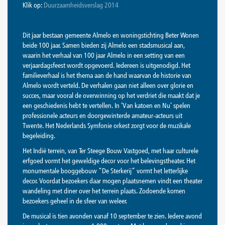
Klik op:
Duurzaamheidsverslag 2014
Dit jaar bestaan gemeente Almelo en woningstichting Beter Wonen
beide 100 jaar. Samen bieden zij Almelo een stadsmusical aan,
waarin het verhaal van 100 jaar Almelo in een setting van een
verjaardagsfeest wordt opgevoerd. Iedereen is uitgenodigd. Het
familieverhaal is het thema aan de hand waarvan de historie van
Almelo wordt verteld. De verhalen gaan niet alleen over glorie en
succes, maar vooral de overwinning op het verdriet die maakt dat je
een geschiedenis hebt te vertellen. In ‘Van katoen en Nu’ spelen
professionele acteurs en doorgewinterde amateur-acteurs uit
Twente. Het Nederlands Symfonie orkest zorgt voor de muzikale
begeleiding.
Het Indië terrein, van Ter Steege Bouw Vastgoed, met haar culturele
erfgoed vormt het geweldige decor voor het belevingstheater. Het
monumentale booggebouw “De Sterkerij” vormt het letterlijke
decor. Voordat bezoekers daar mogen plaatsnemen vindt een theater
wandeling met diner over het terrein plaats. Zodoende komen
bezoekers geheel in de sfeer van weleer.
De musical is tien avonden vanaf 10 september te zien. Iedere avond