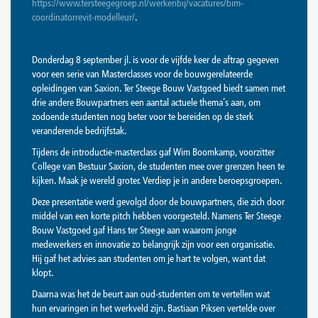
https://www.tersteegegroep.nl/werkenbij/vacatures/bim-
coordinatorrevit-modelleur/
.
Donderdag 8 september jl. is voor de vijfde keer de aftrap gegeven
voor een serie van Masterclasses voor de bouwgerelateerde
opleidingen van Saxion. Ter Steege Bouw Vastgoed biedt samen met
drie andere Bouwpartners een aantal actuele thema’s aan, om
zodoende studenten nog beter voor te bereiden op de sterk
veranderende bedrijfstak.
Tijdens de introductie-masterclass gaf Wim Boomkamp, voorzitter
College van Bestuur Saxion, de studenten mee over grenzen heen te
kijken. Maak je wereld groter. Verdiep je in andere beroepsgroepen.
Deze presentatie werd gevolgd door de bouwpartners, die zich door
middel van een korte pitch hebben voorgesteld. Namens Ter Steege
Bouw Vastgoed gaf Hans ter Steege aan waarom jonge
medewerkers en innovatie zo belangrijk zijn voor een organisatie.
Hij gaf het advies aan studenten om je hart te volgen, want dat
klopt.
Daarna was het de beurt aan oud-studenten om te vertellen wat
hun ervaringen in het werkveld zijn. Bastiaan Piksen vertelde over