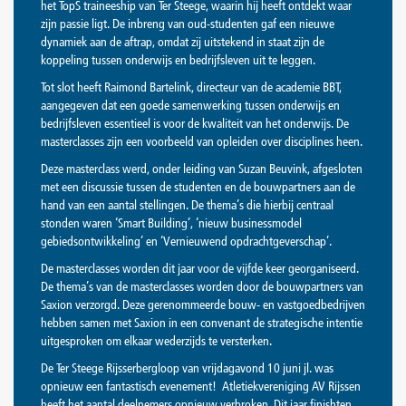
het TopS traineeship van Ter Steege, waarin hij heeft ontdekt waar
zijn passie ligt. De inbreng van oud-studenten gaf een nieuwe
dynamiek aan de aftrap, omdat zij uitstekend in staat zijn de
koppeling tussen onderwijs en bedrijfsleven uit te leggen.
Tot slot heeft Raimond Bartelink, directeur van de academie BBT,
aangegeven dat een goede samenwerking tussen onderwijs en
bedrijfsleven essentieel is voor de kwaliteit van het onderwijs. De
masterclasses zijn een voorbeeld van opleiden over disciplines heen.
Deze masterclass werd, onder leiding van Suzan Beuvink, afgesloten
met een discussie tussen de studenten en de bouwpartners aan de
hand van een aantal stellingen. De thema’s die hierbij centraal
stonden waren ‘Smart Building’, ‘nieuw businessmodel
gebiedsontwikkeling’ en ‘Vernieuwend opdrachtgeverschap’.
De masterclasses worden dit jaar voor de vijfde keer georganiseerd.
De thema’s van de masterclasses worden door de bouwpartners van
Saxion verzorgd. Deze gerenommeerde bouw- en vastgoedbedrijven
hebben samen met Saxion in een convenant de strategische intentie
uitgesproken om elkaar wederzijds te versterken.
De Ter Steege Rijsserbergloop van vrijdagavond 10 juni jl. was
opnieuw een fantastisch evenement! Atletiekvereniging AV Rijssen
heeft het aantal deelnemers opnieuw verbroken. Dit jaar finishten