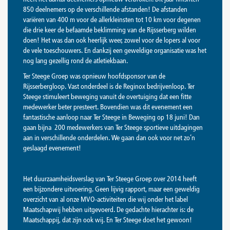
850 deelnemers op de verschillende afstanden! De afstanden
variëren van 400 m voor de allerkleinsten tot 10 km voor degenen
die drie keer de befaamde beklimming van de Rijsserberg wilden
doen! Het was dan ook heerlijk weer, zowel voor de lopers al voor
de vele toeschouwers. En dankzij een geweldige organisatie was het
nog lang gezellig rond de atletiekbaan.
Ter Steege Groep was opnieuw hoofdsponsor van de
Rijsserbergloop. Vast onderdeel is de Reginox bedrijvenloop. Ter
Steege stimuleert beweging vanuit de overtuiging dat een fitte
medewerker beter presteert. Bovendien was dit evenement een
fantastische aanloop naar Ter Steege in Beweging op 18 juni! Dan
gaan bijna 200 medewerkers van Ter Steege sportieve uitdagingen
aan in verschillende onderdelen. We gaan dan ook voor net zo’n
geslaagd evenement!
Het duurzaamheidsverslag van Ter Steege Groep over 2014 heeft
een bijzondere uitvoering. Geen lijvig rapport, maar een geweldig
overzicht van al onze MVO-activiteiten die wij onder het label
Maatschapwij hebben uitgevoerd. De gedachte hierachter is: de
Maatschappij, dat zijn ook wij. En Ter Steege doet het gewoon!