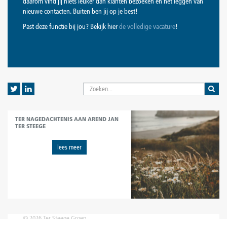
daarom vind jij niets leuker dan klanten bezoeken en het leggen van
nieuwe contacten. Buiten ben jij op je best!
Past deze functie bij jou? Bekijk hier
de volledige vacature
!
TER NAGEDACHTENIS AAN AREND JAN
TER STEEGE
lees meer
© 2026 Ter Steege Groep