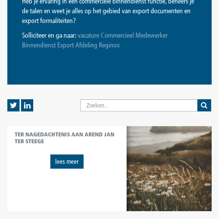
Heb je ervaring in een commerciële binnendienst functie, beheers je
de talen en weet je alles op het gebied van export documenten en
export formaliteiten?
Solliciteer en ga naar:
vacature Commercieel Medewerker
Binnendienst Export Afdeling Reginox
TER NAGEDACHTENIS AAN AREND JAN
TER STEEGE
lees meer