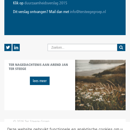
Klik op
duurzaamheidsverslag 2015
Dit verslag ontvangen? Mail dan met
info@tersteegegroep.nl
TER NAGEDACHTENIS AAN AREND JAN
TER STEEGE
lees meer
© 2026 Ter Steege Groep
disclaimer
|
voorwaarden
|
privacy statement
Deze website gebruikt functionele en analytische cookies om u