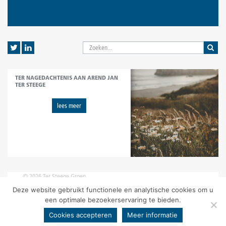
TER NAGEDACHTENIS AAN AREND JAN
TER STEEGE
lees meer
© 2026 Ter Steege Groep
disclaimer
|
voorwaarden
|
privacy statement
Deze website gebruikt functionele en analytische cookies om u
een optimale bezoekerservaring te bieden.
Cookies accepteren
Meer informatie