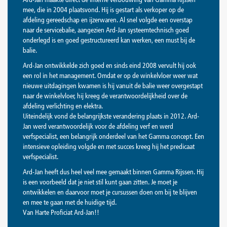
mee, die in 2004 plaatsvond. Hij is gestart als verkoper op de
afdeling gereedschap en ijzerwaren. Al snel volgde een overstap
naar de servicebalie, aangezien Ard-Jan systeemtechnisch goed
onderlegd is en goed gestructureerd kan werken, een must bij de
balie.
Ard-Jan ontwikkelde zich goed en sinds eind 2008 vervult hij ook
een rol in het management. Omdat er op de winkelvloer weer wat
nieuwe uitdagingen kwamen is hij vanuit de balie weer overgestapt
naar de winkelvloer, hij kreeg de verantwoordelijkheid over de
afdeling verlichting en elektra.
Uiteindelijk vond de belangrijkste verandering plaats in 2012. Ard-
Jan werd verantwoordelijk voor de afdeling verf en werd
verfspecialist, een belangrijk onderdeel van het Gamma concept. Een
intensieve opleiding volgde en met succes kreeg hij het predicaat
verfspecialist.
Ard-Jan heeft dus heel veel mee gemaakt binnen Gamma Rijssen. Hij
is een voorbeeld dat je niet stil kunt gaan zitten. Je moet je
ontwikkelen en daarvoor moet je cursussen doen om bij te blijven
en mee te gaan met de huidige tijd.
Van Harte Proficiat Ard-Jan!!