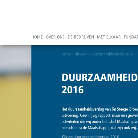
HOME
OVER ONS
DE BEDRIJVEN
MET ELKAAR
FUNDA
Home
>
Nieuws
>
Duurzaamheidsverslag 2016
DUURZAAMHEID
2016
Het duurzaamheidsverslag van Ter Steege Groep
uitvoering. Geen lijvig rapport, maar een gewe
activiteiten die wij onder het label Maatschap
hierachter is: de Maatschappij, dat zijn ook wi
Klik op
duurzaamheidsverslag 2016