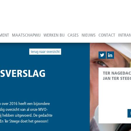
MENT
MAATSCHAPWIJ
WERKEN BIJ
CASES
NIEUWS
CONTACT
INTRA
terug naar overzicht
SVERSLAG
TER NAGEDAC
JAN TER STEE
 over 2016 heeft een bijzondere
ldig overzicht van al onze MVO-
wij hebben uitgevoerd. De gedachte
j. En Ter Steege doet het gewoon!