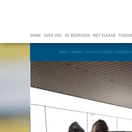
HOME
OVER ONS
DE BEDRIJVEN
MET ELKAAR
FUNDA
Home
>
Nieuws
>
Bouwmaat Gouda is hoofdspons