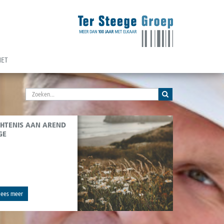
NET
HTENIS AAN AREND
GE
lees meer