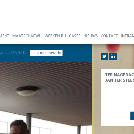
MENT
MAATSCHAPWIJ
WERKEN BIJ
CASES
NIEUWS
CONTACT
INTRA
or van CVV Be Fair
terug naar overzicht
TER NAGEDAC
JAN TER STEE