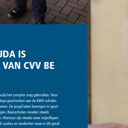
DA IS
 VAN CVV BE
ouda het complex mag gebruiken. Voor
vilege geschonken aan de KWA-scholen
eren. De jeugd laten bewegen in sport
ngen. Basisscholen moeten steeds
. Hiervoor zijn steeds meer vrijwilligers
k ouders en studenten maar in dit geval