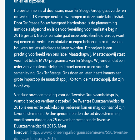
uniek en bijzonder.
Herbestemmen is al duurzaam, maar Ter Steege Groep gaat verder en
ontwikkelt 18 energie neutrale woningen in deze oude fabriekshal.
Door Ter Steege Bouw Vastgoed Hardenberg is de planvorming
inmiddels afgerond en is de voorbereiding voor realisatie begin
2016 gestart. Na de realisatie gaat onze betrokkenheid verder, want
wij nemen de verhuur exploitatie in eigen beheer om zo duurzaam
bouwen tot iets alledaags te laten worden. Dit project is een
prachtig voorbeeld van ons label Maatschapwij. Maatschapwij staat
voor het totale MVO-programma van Ter Steege. Wij vinden dat een
ieder zijn verantwoordelijkheid moet nemen in en voor de
samenleving. Ook Ter Steege. Ons doen en laten heeft immers een
grote impact op de maatschappij. Kortom, de maatschappij, dat zijn
(ook) wij.
Vandaar onze aanmelding voor de Twentse Duurzaamheidsprijs,
want dit project verdient dat zeker! De Twentse Duurzaamheidsprijs
2015 is een echte publieksprijs: iedereen kan en mag op haar of zijn
favoriet stemmen. De drie genomineerden die uit deze stemming
voortkomen dingen op 25 november mee naar de Twentse
Duurzaamheidsprijs 2015. Meer
hierover:
http://www.pioneering.nl/organisatie/nieuws/590/twentse-
duurzaamheidsprijs-2015