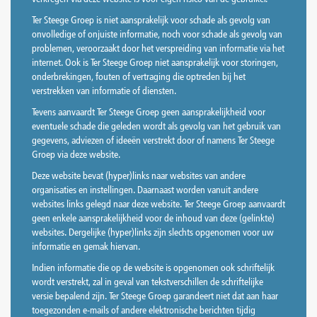
Ter Steege Groep is niet aansprakelijk voor schade als gevolg van
onvolledige of onjuiste informatie, noch voor schade als gevolg van
problemen, veroorzaakt door het verspreiding van informatie via het
internet. Ook is Ter Steege Groep niet aansprakelijk voor storingen,
onderbrekingen, fouten of vertraging die optreden bij het
verstrekken van informatie of diensten.
Tevens aanvaardt Ter Steege Groep geen aansprakelijkheid voor
eventuele schade die geleden wordt als gevolg van het gebruik van
gegevens, adviezen of ideeën verstrekt door of namens Ter Steege
Groep via deze website.
Deze website bevat (hyper)links naar websites van andere
organisaties en instellingen. Daarnaast worden vanuit andere
websites links gelegd naar deze website. Ter Steege Groep aanvaardt
geen enkele aansprakelijkheid voor de inhoud van deze (gelinkte)
websites. Dergelijke (hyper)links zijn slechts opgenomen voor uw
informatie en gemak hiervan.
Indien informatie die op de website is opgenomen ook schriftelijk
wordt verstrekt, zal in geval van tekstverschillen de schriftelijke
versie bepalend zijn. Ter Steege Groep garandeert niet dat aan haar
toegezonden e-mails of andere elektronische berichten tijdig