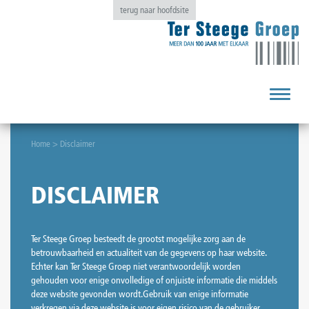
terug naar hoofdsite
Toggle
navigat
Home
>
Disclaimer
DISCLAIMER
Ter Steege Groep besteedt de grootst mogelijke zorg aan de
betrouwbaarheid en actualiteit van de gegevens op haar website.
Echter kan Ter Steege Groep niet verantwoordelijk worden
gehouden voor enige onvolledige of onjuiste informatie die middels
deze website gevonden wordt.Gebruik van enige informatie
verkregen via deze website is voor eigen risico van de gebruiker.