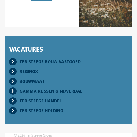
VACATURES
TER STEEGE BOUW VASTGOED
REGINOX
BOUWMAAT
GAMMA RIJSSEN & NIJVERDAL
TER STEEGE HANDEL
TER STEEGE HOLDING
© 2026 Ter Steege Groep