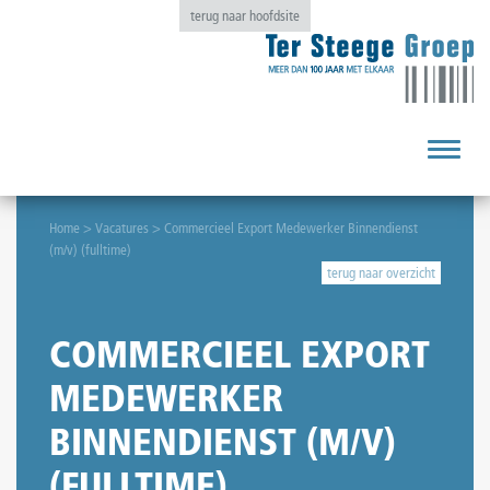
terug naar hoofdsite
Toggle
navigat
Home
>
Vacatures
>
Commercieel Export Medewerker Binnendienst
(m/v) (fulltime)
terug naar overzicht
COMMERCIEEL EXPORT
MEDEWERKER
BINNENDIENST (M/V)
(FULLTIME)