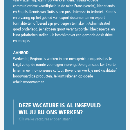
Wat vragen wij: -Een HBO werk- en denk niveau -Goede
communicatieve vaardigheid in de talen Frans (vereist), Nederlands
en Engels. Kennis van Duits is een pré. -Interesse in techniek -Kennis
en ervaring op het gebied van export documenten en export
formaliteiten of bereid zijn je dit eigen te maken. -Administratief
goed onderlegd; je hebt een groot verantwoordelijkheidsgevoel en
kunt prioriteiten stellen. -Je beschikt over een gezonde dosis drive
en energie.
AANBOD
Werken bij Reginox is werken in een mensgerichte organisatie. Je
krijgt volop de ruimte voor eigen inbreng. De organisatie kent korte
lijnen in een no-nonsense cultuur. Bovendien werk je met kwalitatief
hoogwaardige producten. Je kunt rekenen op goede
arbeidsvoorwaarden.
DEZE VACATURE IS AL INGEVULD
WIL JIJ BIJ ONS WERKEN?
Kijk welke vacatures er open staan!