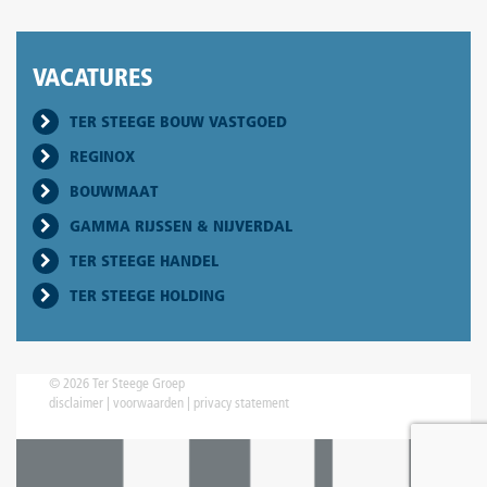
VACATURES
TER STEEGE BOUW VASTGOED
REGINOX
BOUWMAAT
GAMMA RIJSSEN & NIJVERDAL
TER STEEGE HANDEL
TER STEEGE HOLDING
© 2026 Ter Steege Groep
disclaimer
|
voorwaarden
|
privacy statement